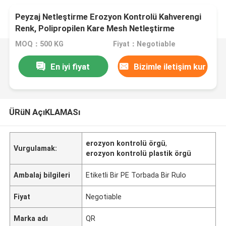
Peyzaj Netleştirme Erozyon Kontrolü Kahverengi
Renk, Polipropilen Kare Mesh Netleştirme
MOQ：500 KG
Fiyat：Negotiable
En iyi fiyat
Bizimle iletişim kur
ÜRüN AçıKLAMASı
erozyon kontrolü örgü
,
Vurgulamak:
erozyon kontrolü plastik örgü
Ambalaj bilgileri
Etiketli Bir PE Torbada Bir Rulo
Fiyat
Negotiable
Marka adı
QR