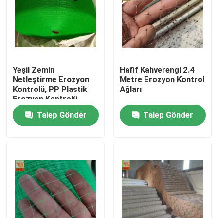
Yeşil Zemin
Hafif Kahverengi 2.4
Netleştirme Erozyon
Metre Erozyon Kontrol
Kontrolü, PP Plastik
Ağları
Erozyon Kontrolü
Hasır
Talep Gönder
Talep Gönder
Ana sayfa
Hakkımızda
Kişiler