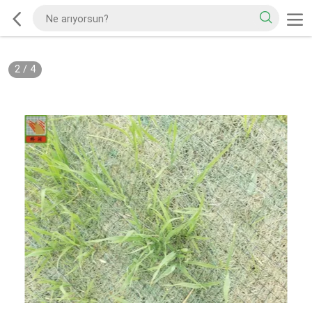
2
/
4