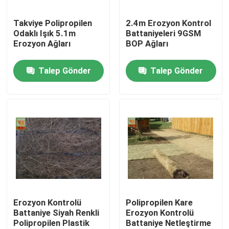
Takviye Polipropilen
2.4m Erozyon Kontrol
Ürünler
Odaklı Işık 5.1m
Battaniyeleri 9GSM
Erozyon Ağları
BOP Ağları
Ekstrüde Plastik Örgüler
Talep Gönder
Talep Gönder
Bahçe kafes kafes bezi
Tarımsal Netleştirme
Su Ürünleri Netleştirme
Endüstriyel Plastik Örgüler
Erozyon Kontrolü
Polipropilen Kare
Battaniye Siyah Renkli
Erozyon Kontrolü
Polipropilen Plastik
Battaniye Netleştirme
Plastik İnşaat Filesi