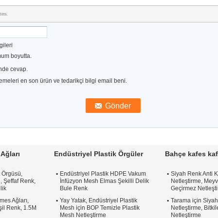
ters.
gileri
um boyutta.
inde cevap.
lemeleri en son ürün ve tedarikçi bilgi email beni.
Ağları
Endüstriyel Plastik Örgüler
Bahçe kafes kaf
t Örgüsü,
Endüstriyel Plastik HDPE Vakum
Siyah Renk Anti 
 Şeffaf Renk,
İnfüzyon Mesh Elmas Şekilli Delik
Netleştirme, Meyv
lik
Bule Renk
Geçirmez Netleşt
mes Ağları,
Yay Yatak, Endüstriyel Plastik
Tarama için Siya
eşil Renk, 1.5M
Mesh için BOP Temizle Plastik
Netleştirme, Bitk
Mesh Netleştirme
Netleştirme