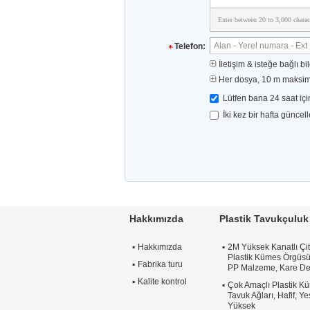
Enter between 20 to 3,000 charac
Telefon:
İletişim & isteğe bağlı bil
Her dosya, 10 m maksim
Lütfen bana 24 saat iç
İki kez bir hafta güncel
Hakkımızda
Plastik Tavukçuluk 
Hakkımızda
2M Yüksek Kanatlı Çi
Plastik Kümes Örgüsü,
Fabrika turu
PP Malzeme, Kare De
Kalite kontrol
Çok Amaçlı Plastik Kü
Tavuk Ağları, Hafif, Y
Yüksek