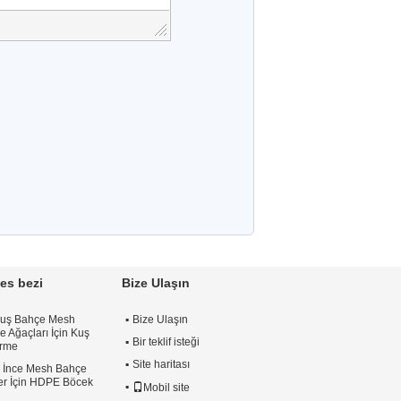
es bezi
Bize Ulaşın
Kuş Bahçe Mesh
Bize Ulaşın
e Ağaçları İçin Kuş
Bir teklif isteği
irme
Site haritası
h İnce Mesh Bahçe
iler İçin HDPE Böcek
Mobil site