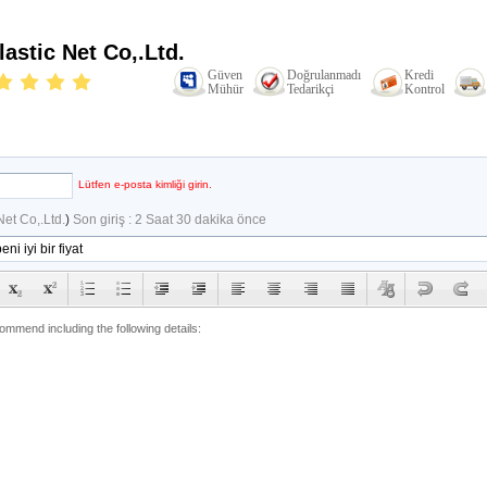
astic Net Co,.Ltd.
Güven
Doğrulanmadı
Kredi
Mühür
Tedarikçi
Kontrol
Lütfen e-posta kimliği girin.
et Co,.Ltd.
)
Son giriş : 2 Saat 30 dakika önce