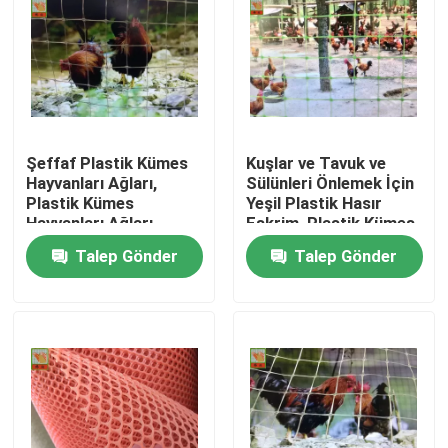
Şeffaf Plastik Kümes
Kuşlar ve Tavuk ve
Hayvanları Ağları,
Sülünleri Önlemek İçin
Plastik Kümes
Yeşil Plastik Hasır
Hayvanları Ağları,
Eskrim, Plastik Kümes
Tavuk Hasırları Eskrim,
Ağları, 1M Yüksek, PP
Talep Gönder
Talep Gönder
Tayland Tavuk Ağı
Malzemeler
Ev
Ürün:% s
Hakkımızda