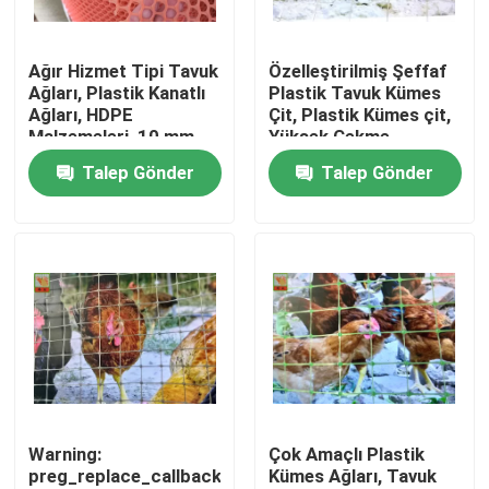
Fabrika turu
Ağır Hizmet Tipi Tavuk
Özelleştirilmiş Şeffaf
Ağları, Plastik Kanatlı
Plastik Tavuk Kümes
Ağları, HDPE
Çit, Plastik Kümes çit,
Kalite kontrol
Malzemeleri, 10 mm
Yüksek Çekme
Delik Boyutu, Turuncu
Mukavemeti, 1.5M
Talep Gönder
Talep Gönder
Renk
Yüksek
Bize Ulaşın
Bir teklif isteği
Ekstrüde Plastik Örgüler
Bahçe kafes kafes bezi
Warning:
Çok Amaçlı Plastik
preg_replace_callback():
Kümes Ağları, Tavuk
Tarımsal Netleştirme