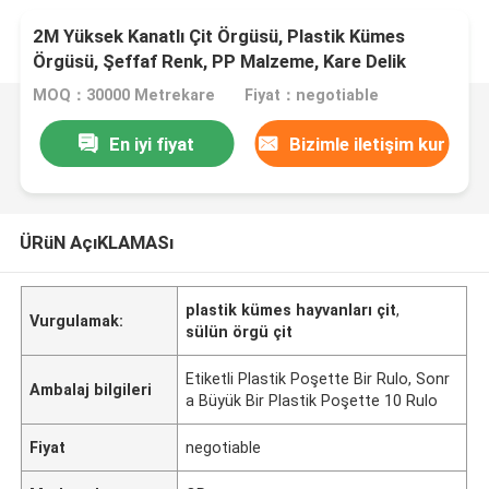
2M Yüksek Kanatlı Çit Örgüsü, Plastik Kümes
Örgüsü, Şeffaf Renk, PP Malzeme, Kare Delik
MOQ：30000 Metrekare
Fiyat：negotiable
En iyi fiyat
Bizimle iletişim kur
ÜRüN AçıKLAMASı
plastik kümes hayvanları çit
,
Vurgulamak:
sülün örgü çit
Etiketli Plastik Poşette Bir Rulo, Sonr
Ambalaj bilgileri
a Büyük Bir Plastik Poşette 10 Rulo
Fiyat
negotiable