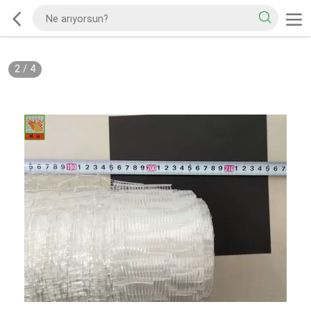
2
/
4