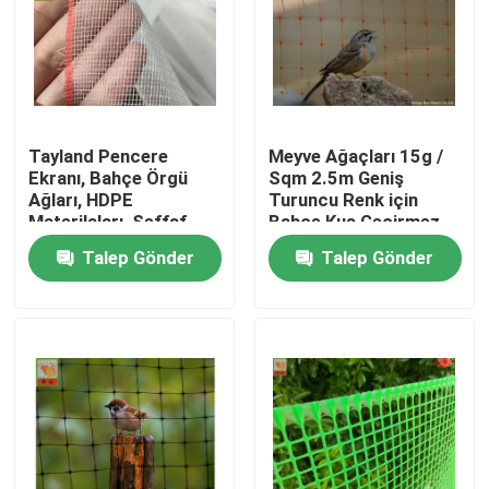
Tayland Pencere
Meyve Ağaçları 15g /
Ekranı, Bahçe Örgü
Sqm 2.5m Geniş
Ağları, HDPE
Turuncu Renk için
Materilaları, Şeffaf
Bahçe Kuş Geçirmez
Renk, Böcek Mesh
Netleştirme
Talep Gönder
Talep Gönder
Ana sayfa
Hakkımızda
Kişiler