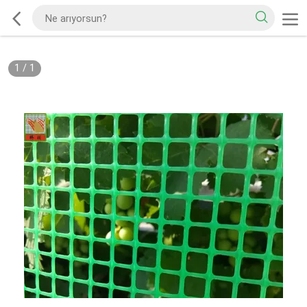
1
/
1