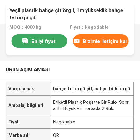
Yeşil plastik bahçe çit örgü, 1m yükseklik bahçe
tel örgü çit
MOQ：4000 kg
Fiyat：Negotiable
En iyi fiyat
Bizimle iletişim kur
ÜRüN AçıKLAMASı
Vurgulamak:
bahçe tel örgü çit
,
bahçe bitki örgü
Etiketli Plastik Poşette Bir Rulo, Sonr
Ambalaj bilgileri
a Bir Büyük PE Torbada 2 Rulo
Fiyat
Negotiable
Marka adı
QR