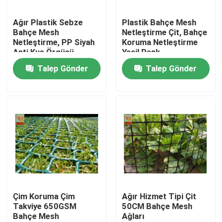
Ağır Plastik Sebze
Plastik Bahçe Mesh
Ürünler
Bahçe Mesh
Netleştirme Çit, Bahçe
Netleştirme, PP Siyah
Koruma Netleştirme
Anti Kuş Örgüsü
Yeşil Renk
Ekstrüde Plastik Örgüler
Talep Gönder
Talep Gönder
Bahçe kafes kafes bezi
Tarımsal Netleştirme
Su Ürünleri Netleştirme
Endüstriyel Plastik Örgüler
Çim Koruma Çim
Ağır Hizmet Tipi Çit
Takviye 650GSM
50CM Bahçe Mesh
Bahçe Mesh
Ağları
Plastik İnşaat Filesi