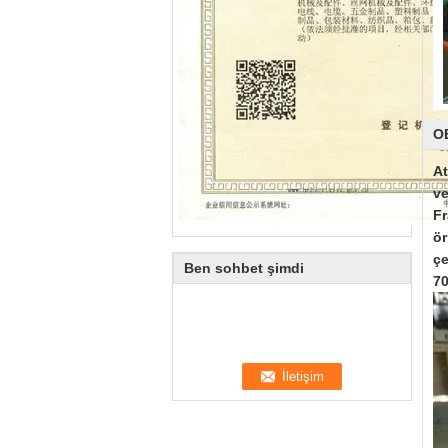
O
At
ve
Fr
ör
çe
Ben sohbet şimdi
70