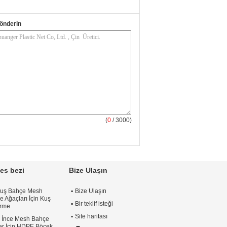
önderin
(
0
/ 3000)
es bezi
Bize Ulaşın
Kuş Bahçe Mesh
Bize Ulaşın
e Ağaçları İçin Kuş
Bir teklif isteği
irme
Site haritası
h İnce Mesh Bahçe
iler İçin HDPE Böcek