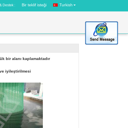
Bir teklif isteği
Turkish
& Destek :
lük bir alanı kaplamaktadır
ve iyileştirilmesi