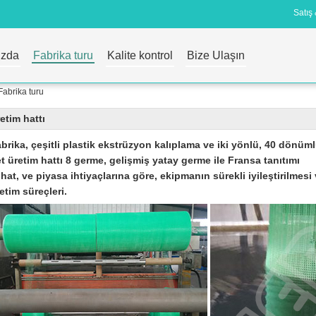
Satış 
ızda
Fabrika turu
Kalite kontrol
Bize Ulaşın
Fabrika turu
etim hattı
brika, çeşitli plastik ekstrüzyon kalıplama ve iki yönlü, 40 dönüm
t üretim hattı 8 germe, gelişmiş yatay germe ile Fransa tanıtımı
 hat, ve piyasa ihtiyaçlarına göre, ekipmanın sürekli iyileştirilmesi 
etim süreçleri.