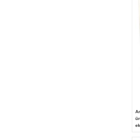
An
ür
ek