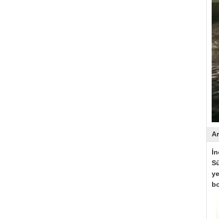
A
İn
Sü
ye
bo