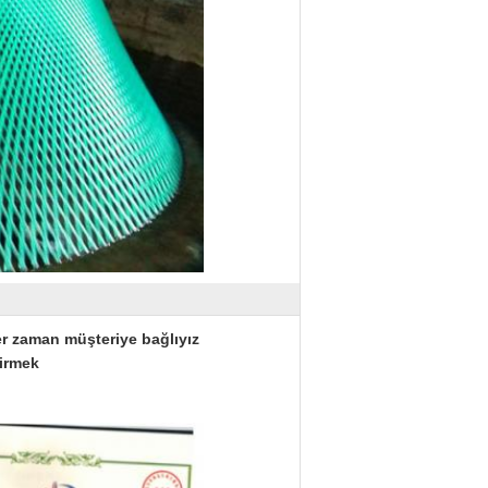
er zaman müşteriye bağlıyız
tirmek