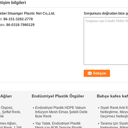
etişim bilgileri
ebei Shuanger Plastic Net Co,.Ltd.
Sorgunuzu doğrudan bize g
el:
86-151-3282-2778
aks:
86-0318-7980129
Ağları
Endüstriyel Plastik Örgüler
Bahçe kafes kaf
t Örgüsü,
Endüstriyel Plastik HDPE Vakum
Siyah Renk Anti 
 Şeffaf Renk,
İnfüzyon Mesh Elmas Şekilli Delik
Netleştirme, Meyv
lik
Bule Renk
Geçirmez Netleşt
mes Ağları,
Yay Yatak, Endüstriyel Plastik
Tarama için Siya
eşil Renk, 1.5M
Mesh için BOP Temizle Plastik
Netleştirme, Bitk