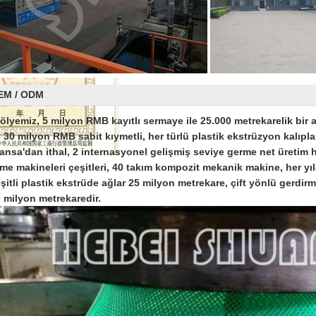
EM / ODM
ölyemiz, 5 milyon RMB kayıtlı sermaye ile 25.000 metrekarelik bir 
 30 milyon RMB sabit kıymetli, her türlü plastik ekstrüzyon kalıpla
ansa'dan ithal, 2 internasyonel gelişmiş seviye germe net üretim h
me makineleri çeşitleri, 40 takım kompozit mekanik makine, her yıl
şitli plastik ekstrüde ağlar 25 milyon metrekare, çift yönlü gerdirm
 milyon metrekaredir.