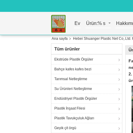
Ev
Ürün:% s
Hakkım
Ana sayfa
Hebei Shuanger Plastic Net Co,.Ltd. 
Tüm ürünler
Ür
Ekstrüde Plastik Örgüler
Fa
ne
Bahçe kafes kafes bezi
2.
Tarımsal Netleştirme
ür
Su Ürünleri Netleştirme
Endüstriyel Plastik Örgüler
Plastik İnşaat Filesi
Plastik Tavukçuluk Ağları
Geyik çit örgü