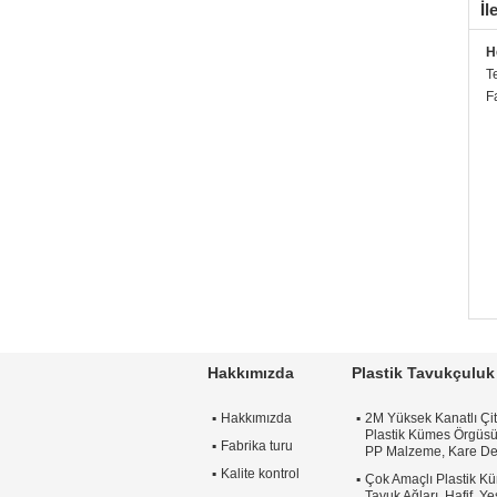
İl
H
T
F
Hakkımızda
Plastik Tavukçuluk 
Hakkımızda
2M Yüksek Kanatlı Çi
Plastik Kümes Örgüsü,
Fabrika turu
PP Malzeme, Kare De
Kalite kontrol
Çok Amaçlı Plastik Kü
Tavuk Ağları, Hafif, Y