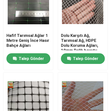
Hafif Tarımsal Ağlar 1
Dolu Karşıtı Ağ,
Metre Geniş İnce Hasır
Tarımsal Ağ, HDPE
Bahçe Ağları
Dolu Koruma Ağları,
10mm Delik boyutu,
Beyaz Renk
Talep Gönder
Talep Gönder
Ana sayfa
Hakkımızda
Kişiler