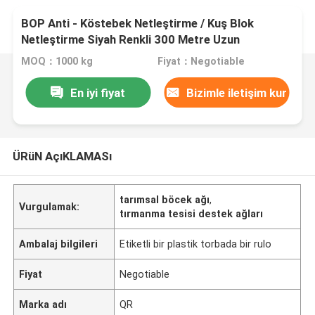
BOP Anti - Köstebek Netleştirme / Kuş Blok
Netleştirme Siyah Renkli 300 Metre Uzun
MOQ：1000 kg
Fiyat：Negotiable
En iyi fiyat
Bizimle iletişim kur
ÜRüN AçıKLAMASı
tarımsal böcek ağı
,
Vurgulamak:
tırmanma tesisi destek ağları
Ambalaj bilgileri
Etiketli bir plastik torbada bir rulo
Fiyat
Negotiable
Marka adı
QR