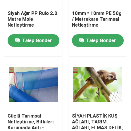
Siyah Ağır PP Rulo 2.0
10mm * 10mm PE 50g
Ürünler
Metre Mole
/ Metrekare Tarımsal
Netleştirme
Netleştirme
Ekstrüde Plastik Örgüler
Talep Gönder
Talep Gönder
Bahçe kafes kafes bezi
Tarımsal Netleştirme
Su Ürünleri Netleştirme
Endüstriyel Plastik Örgüler
Güçlü Tarımsal
SİYAH PLASTİK KUŞ
Netleştirme, Bitkileri
AĞLARI, TARIM
Korumada Anti -
AĞLARI, ELMAS DELİK,
Plastik İnşaat Filesi