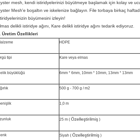
yster mesh, kendi istiridyelerinizi büyütmeye başlamak için kolay ve ucu
yster Mesh'e boşaltın ve iskelenize bağlayın.
File torbaya birkaç hafta
stiridyelerinizin büyümesini izleyin!
lmas delikli istiridye ağını, Kare delikli istiridye ağını tedarik ediyoruz.
. Üretim Özellikleri
alzeme
HDPE
rgü tipi
Kare veya elmas
elik büyüklüğü
6mm * 6mm, 10mm * 10mm, 13mm * 13mm
ğırlık
500 g - 700 g / m2
enişlik
1,0 m
Özelleştirilmiş
zunluk
25 m (
)
Özelleştirilmiş
enk
Siyah (
)