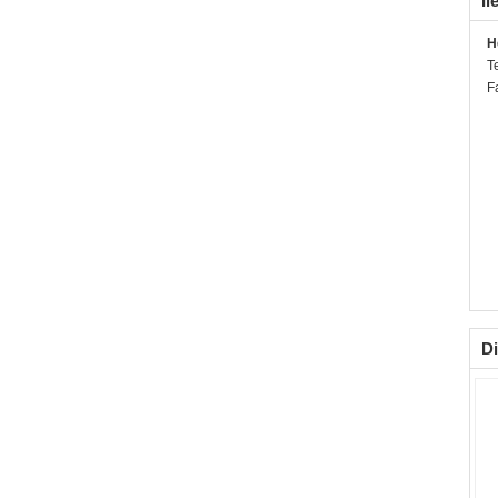
İl
H
T
F
Di