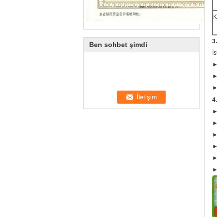
K
3
Ben sohbet şimdi
İ
► 
►
►
4
►
►
►
►
►
►