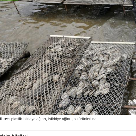
,
,
tiket:
plastik istiridye ağları
istiridye ağları
su ürünleri net