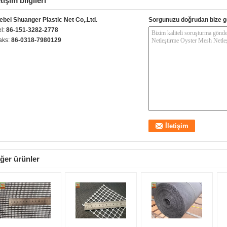
etişim bilgileri
ebei Shuanger Plastic Net Co,.Ltd.
Sorgunuzu doğrudan bize g
el:
86-151-3282-2778
aks:
86-0318-7980129
ğer ürünler