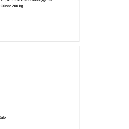
T/t, Western Union, Moneygram
Günde 200 kg
Rulo