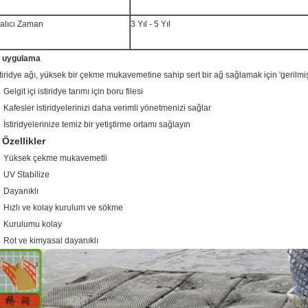
alıcı Zaman
3 Yıl - 5 Yıl
. uygulama
stiridye ağı, yüksek bir çekme mukavemetine sahip sert bir ağ sağlamak için 'gerilmişt
Gelgit içi istiridye tarımı için boru filesi
 Kafesler istiridyelerinizi daha verimli yönetmenizi sağlar
 İstiridyelerinize temiz bir yetiştirme ortamı sağlayın
Özellikler
.
 Yüksek çekme mukavemetli
 UV Stabilize
 Dayanıklı
 Hızlı ve kolay kurulum ve sökme
 Kurulumu kolay
 Rot ve kimyasal dayanıklı