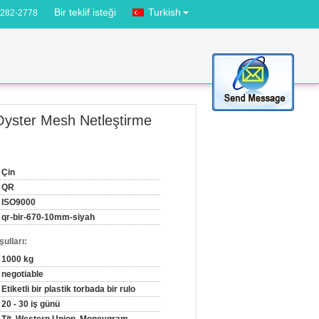
Bir teklif isteği
Turkish
3282-2778
 Oyster Mesh Netleştirme
Çin
QR
ISO9000
qr-bir-670-10mm-siyah
ulları:
1000 kg
negotiable
Etiketli bir plastik torbada bir rulo
20 - 30 iş günü