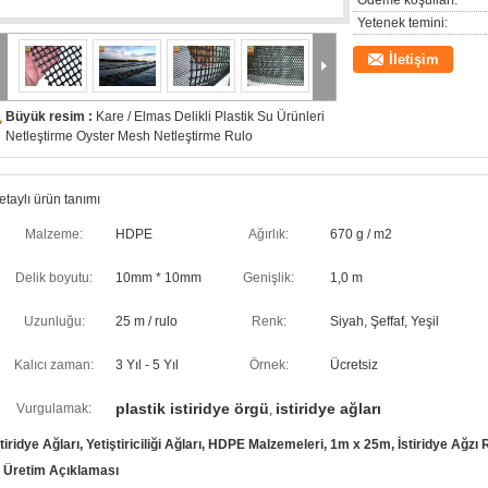
Ödeme koşulları:
Yetenek temini:
İletişim
Büyük resim :
Kare / Elmas Delikli Plastik Su Ürünleri
Netleştirme Oyster Mesh Netleştirme Rulo
etaylı ürün tanımı
Malzeme:
HDPE
Ağırlık:
670 g / m2
Delik boyutu:
10mm * 10mm
Genişlik:
1,0 m
Uzunluğu:
25 m / rulo
Renk:
Siyah, Şeffaf, Yeşil
Kalıcı zaman:
3 Yıl - 5 Yıl
Örnek:
Ücretsiz
plastik istiridye örgü
istiridye ağları
Vurgulamak:
,
stiridye Ağları, Yetiştiriciliği Ağları, HDPE Malzemeleri, 1m x 25m, İstiridye Ağzı 
. Üretim Açıklaması