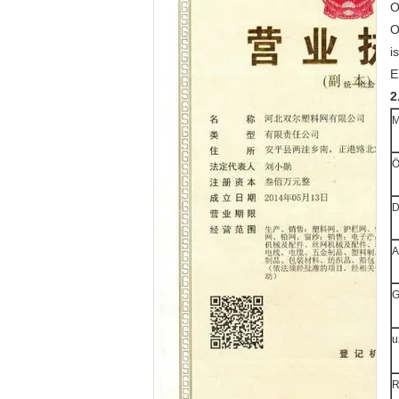
O
O
i
E
2
M
Ö
D
A
G
u
R