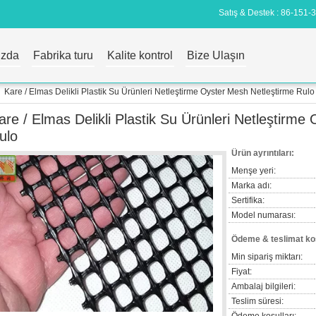
Satış & Destek :
86-151-
ızda
Fabrika turu
Kalite kontrol
Bize Ulaşın
Kare / Elmas Delikli Plastik Su Ürünleri Netleştirme Oyster Mesh Netleştirme Rulo
are / Elmas Delikli Plastik Su Ürünleri Netleştirme
ulo
Ürün ayrıntıları:
Menşe yeri:
Marka adı:
Sertifika:
Model numarası:
Ödeme & teslimat koş
Min sipariş miktarı:
Fiyat:
Ambalaj bilgileri:
Teslim süresi: