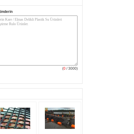
önderin
(
0
/ 3000)